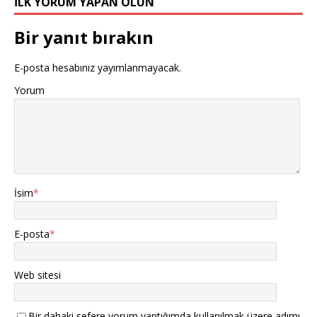
İLK YORUM YAPAN OLUN
Bir yanıt bırakın
E-posta hesabınız yayımlanmayacak.
Yorum
İsim
*
E-posta
*
Web sitesi
Bir dahaki sefere yorum yaptığımda kullanılmak üzere adımı,