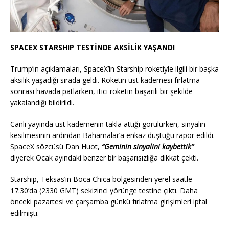
SPACEX STARSHIP TESTİNDE AKSİLİK YAŞANDI
Trump’ın açıklamaları, SpaceX’in Starship roketiyle ilgili bir başka
aksilik yaşadığı sırada geldi. Roketin üst kademesi fırlatma
sonrası havada patlarken, itici roketin başarılı bir şekilde
yakalandığı bildirildi.
Canlı yayında üst kademenin takla attığı görülürken, sinyalin
kesilmesinin ardından Bahamalar’a enkaz düştüğü rapor edildi.
SpaceX sözcüsü Dan Huot,
“Geminin sinyalini kaybettik”
diyerek Ocak ayındaki benzer bir başarısızlığa dikkat çekti.
Starship, Teksas’ın Boca Chica bölgesinden yerel saatle
17:30’da (2330 GMT) sekizinci yörünge testine çıktı. Daha
önceki pazartesi ve çarşamba günkü fırlatma girişimleri iptal
edilmişti.