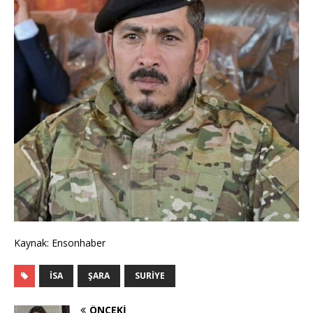
Kaynak: Ensonhaber
İSA
ŞARA
SURIYE
ÖNCEKI