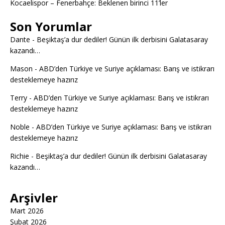
Kocaelispor – Fenerbahçe: Beklenen birinci 11’ler
Son Yorumlar
Dante
-
Beşiktaş’a dur dediler! Günün ilk derbisini Galatasaray
kazandı…
Mason
-
ABD’den Türkiye ve Suriye açıklaması: Barış ve istikrarı
desteklemeye hazırız
Terry
-
ABD’den Türkiye ve Suriye açıklaması: Barış ve istikrarı
desteklemeye hazırız
Noble
-
ABD’den Türkiye ve Suriye açıklaması: Barış ve istikrarı
desteklemeye hazırız
Richie
-
Beşiktaş’a dur dediler! Günün ilk derbisini Galatasaray
kazandı…
Arşivler
Mart 2026
Şubat 2026