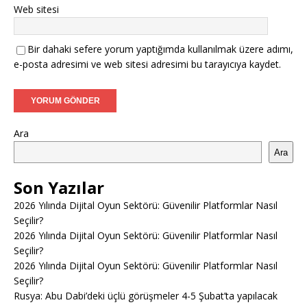
Web sitesi
Bir dahaki sefere yorum yaptığımda kullanılmak üzere adımı,
e-posta adresimi ve web sitesi adresimi bu tarayıcıya kaydet.
Ara
Ara
Son Yazılar
2026 Yılında Dijital Oyun Sektörü: Güvenilir Platformlar Nasıl
Seçilir?
2026 Yılında Dijital Oyun Sektörü: Güvenilir Platformlar Nasıl
Seçilir?
2026 Yılında Dijital Oyun Sektörü: Güvenilir Platformlar Nasıl
Seçilir?
Rusya: Abu Dabi’deki üçlü görüşmeler 4-5 Şubat’ta yapılacak