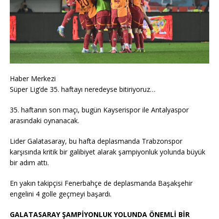
Haber Merkezi
Süper Lig’de 35. haftayı neredeyse bitiriyoruz…
35. haftanın son maçı, bugün Kayserispor ile Antalyaspor
arasındaki oynanacak.
Lider Galatasaray, bu hafta deplasmanda Trabzonspor
karşısında kritik bir galibiyet alarak şampiyonluk yolunda büyük
bir adım attı.
En yakın takipçisi Fenerbahçe de deplasmanda Başakşehir
engelini 4 golle geçmeyi başardı.
GALATASARAY ŞAMPİYONLUK YOLUNDA ÖNEMLİ BİR