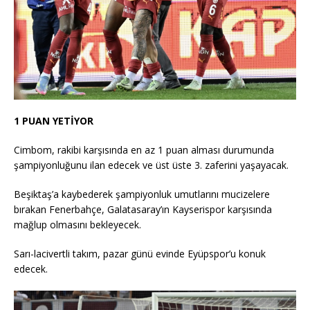
1 PUAN YETİYOR
Cimbom, rakibi karşısında en az 1 puan alması durumunda
şampiyonluğunu ilan edecek ve üst üste 3. zaferini yaşayacak.
Beşiktaş’a kaybederek şampiyonluk umutlarını mucizelere
bırakan Fenerbahçe, Galatasaray’ın Kayserispor karşısında
mağlup olmasını bekleyecek.
Sarı-lacivertli takım, pazar günü evinde Eyüpspor’u konuk
edecek.