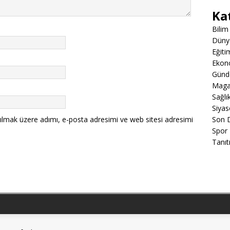
Ka
Bilim
Düny
Eğiti
Ekon
Gün
Maga
Sağlı
Siyas
ılmak üzere adımı, e-posta adresimi ve web sitesi adresimi
Son 
Spor
Tanıt