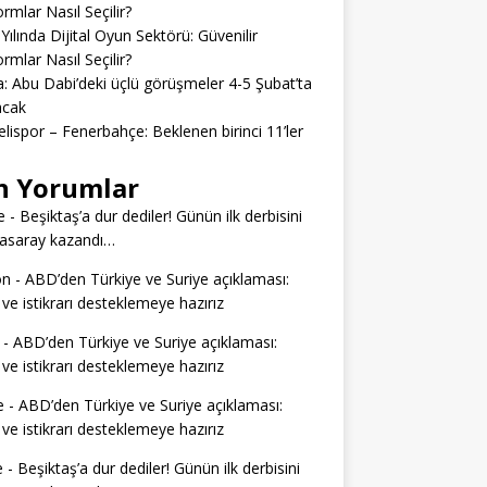
ormlar Nasıl Seçilir?
Yılında Dijital Oyun Sektörü: Güvenilir
ormlar Nasıl Seçilir?
: Abu Dabi’deki üçlü görüşmeler 4-5 Şubat’ta
acak
lispor – Fenerbahçe: Beklenen birinci 11’ler
n Yorumlar
e
-
Beşiktaş’a dur dediler! Günün ilk derbisini
tasaray kazandı…
on
-
ABD’den Türkiye ve Suriye açıklaması:
 ve istikrarı desteklemeye hazırız
-
ABD’den Türkiye ve Suriye açıklaması:
 ve istikrarı desteklemeye hazırız
e
-
ABD’den Türkiye ve Suriye açıklaması:
 ve istikrarı desteklemeye hazırız
e
-
Beşiktaş’a dur dediler! Günün ilk derbisini