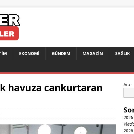
TIM
EKONOMI
GÜNDEM
MAGAZIN
SAĞLIK
pik havuza cankurtaran
Ara
So
0
2026 
Platf
2026 