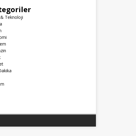
tegoriler
 & Teknoloji
a
m
omi
dem
zin
k
et
Dakika
ım