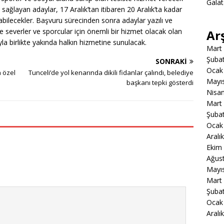
Gala
ı sağlayan adaylar, 17 Aralık’tan itibaren 20 Aralık’ta kadar
ilecekler. Başvuru sürecinden sonra adaylar yazılı ve
e severler ve sporcular için önemli bir hizmet olacak olan
Ar
la birlikte yakında halkın hizmetine sunulacak.
Mart
Şuba
SONRAKI
Ocak
a özel
Tunceli’de yol kenarında dikili fidanlar çalındı, belediye
Mayı
başkanı tepki gösterdi
Nisa
Mart
Şuba
Ocak
Aralı
Ekim
Ağus
Mayı
Mart
Şuba
Ocak
Aralı