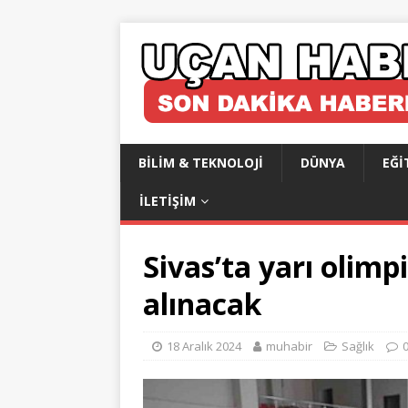
BILIM & TEKNOLOJI
DÜNYA
EĞI
İLETIŞIM
Sivas’ta yarı olim
alınacak
18 Aralık 2024
muhabir
Sağlık