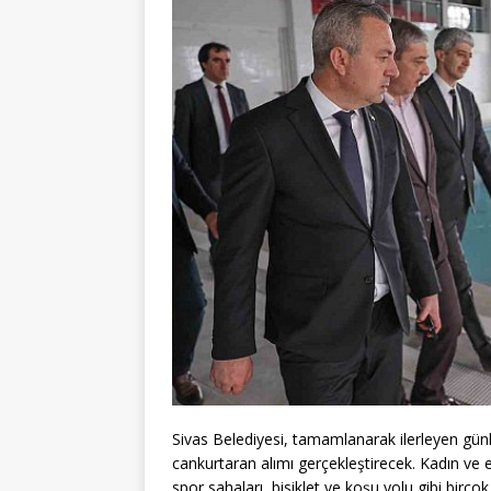
Sivas Belediyesi, tamamlanarak ilerleyen günl
cankurtaran alımı gerçekleştirecek. Kadın ve e
spor sahaları, bisiklet ve koşu yolu gibi birç