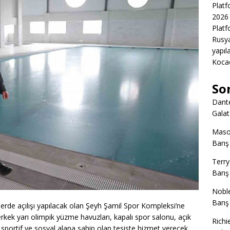
Platf
2026 
Platf
Rusya
yapıl
Kocae
So
Dant
Gala
Mas
Barış
Terry
Barış
Nobl
Barış
erde açılışı yapılacak olan Şeyh Şamil Spor Kompleksi’ne
rkek yarı olimpik yüzme havuzları, kapalı spor salonu, açık
Richi
ok sportif ve sosyal alana sahip olan tesiste hizmet verecek