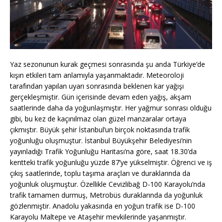
Yaz sezonunun kurak geçmesi sonrasında şu anda Türkiye’de
kışın etkileri tam anlamıyla yaşanmaktadır. Meteoroloji
tarafından yapılan uyarı sonrasında beklenen kar yağışı
gerçekleşmiştir. Gün içerisinde devam eden yağış, akşam
saatlerinde daha da yoğunlaşmıştır. Her yağmur sonrası olduğu
gibi, bu kez de kaçınılmaz olan güzel manzaralar ortaya
çıkmıştır. Büyük şehir İstanbul’un birçok noktasında trafik
yoğunluğu oluşmuştur. İstanbul Büyükşehir Belediyesi’nin
yayınladığı Trafik Yoğunluğu Haritası’na göre, saat 18.30’da
kentteki trafik yoğunluğu yüzde 87’ye yükselmiştir. Öğrenci ve iş
çıkış saatlerinde, toplu taşıma araçları ve duraklarında da
yoğunluk oluşmuştur. Özellikle Cevizlibağ D-100 Karayolu’nda
trafik tamamen durmuş, Metrobüs duraklarında da yoğunluk
gözlenmiştir. Anadolu yakasında en yoğun trafik ise D-100
Karayolu Maltepe ve Ataşehir mevkilerinde yaşanmıştır.