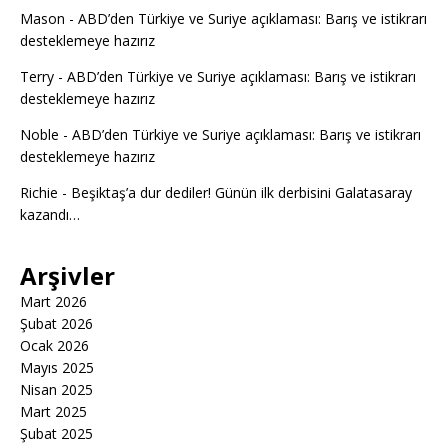
Mason
-
ABD’den Türkiye ve Suriye açıklaması: Barış ve istikrarı
desteklemeye hazırız
Terry
-
ABD’den Türkiye ve Suriye açıklaması: Barış ve istikrarı
desteklemeye hazırız
Noble
-
ABD’den Türkiye ve Suriye açıklaması: Barış ve istikrarı
desteklemeye hazırız
Richie
-
Beşiktaş’a dur dediler! Günün ilk derbisini Galatasaray
kazandı…
Arşivler
Mart 2026
Şubat 2026
Ocak 2026
Mayıs 2025
Nisan 2025
Mart 2025
Şubat 2025