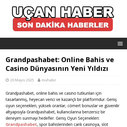
Grandpashabet: Online Bahis ve
Casino Dünyasının Yeni Yıldızı
20 Mayıs 2025
muhabir
Grandpashabet, online bahis ve casino tutkunları için
tasarlanmış, heyecan verici ve kazançlı bir platformdur. Geniş
oyun seçenekleri, yüksek oranlar, cömert bonuslar ve güvenilir
altyapısıyla Grandpashabet, kullanıcılarına benzersiz bir
deneyim sunmayı hedefler. Geniş Oyun Seçenekleri:
Grandpashabet
, spor bahislerinden canlı casinoya, slot