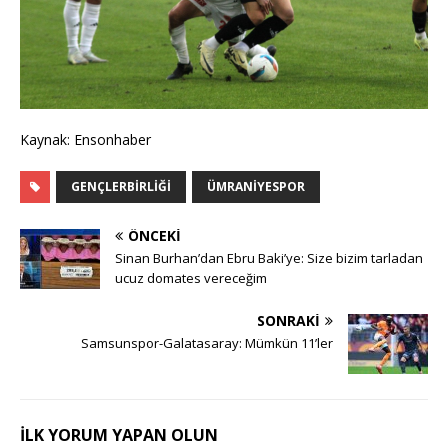
Kaynak: Ensonhaber
GENÇLERBIRLIĞI
ÜMRANIYESPOR
ÖNCEKI
Sinan Burhan’dan Ebru Baki’ye: Size bizim tarladan
ucuz domates vereceğim
SONRAKI
Samsunspor-Galatasaray: Mümkün 11’ler
İLK YORUM YAPAN OLUN