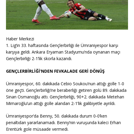
Haber Merkezi
1. Lig’in 33. haftasında Gençlerbirliği ile Ümraniyespor karşı
karşıya geldi. Ankara Eryaman Stadyumu’nda oynanan maçı
Gençlerbirliği 2-1’lik skorla kazandı.
GENÇLERBİRLİĞİ’NDEN FEVKALADE GERİ DÖNÜŞ
Ümraniyespor, 60. dakikada Cebio Soukou’nun attığı golle 1-0
öne geçti. Gençlerbirliği’ne beraberliği getiren golü 89. dakikada
Sinan Osmanoğlu attı. Gençlerbirliği, 90+2. dakikada Metehan
Mimaroğlu’un attığı golle alandan 2-1’lik galibiyetle ayrıldı.
Ümraniyespor’da Benny, 50. dakikada durum 0-0’ken
penaltıdan yararlanamadı. Benny’nin vuruşunda kaleci Erhan
Erentürk gole müsaade vermedi.