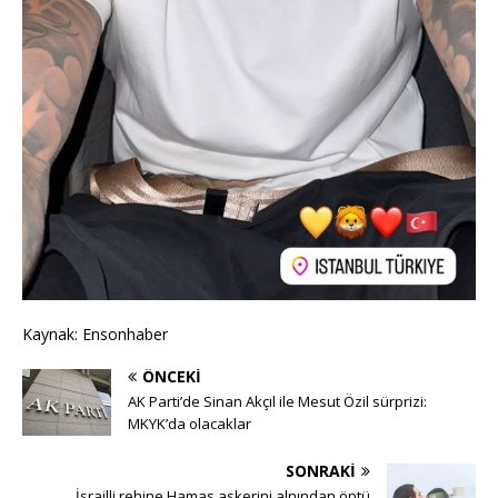
Kaynak: Ensonhaber
ÖNCEKI
AK Parti’de Sinan Akçıl ile Mesut Özil sürprizi:
MKYK’da olacaklar
SONRAKI
İsrailli rehine Hamas askerini alnından öptü