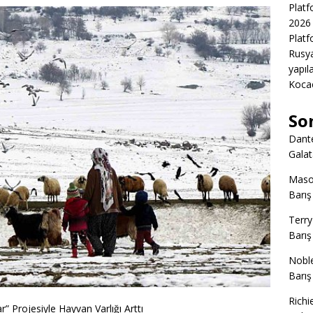
Platf
2026 
Platf
Rusya
yapıl
Kocae
So
Dant
Gala
Mas
Barış
Terry
Barış
Nobl
Barış
Richi
Projesiyle Hayvan Varlığı Arttı