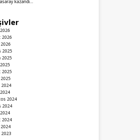
tasaray kazandı…
şivler
 2026
t 2026
 2026
s 2025
n 2025
 2025
t 2025
 2025
k 2024
 2024
tos 2024
s 2024
 2024
t 2024
 2024
k 2023