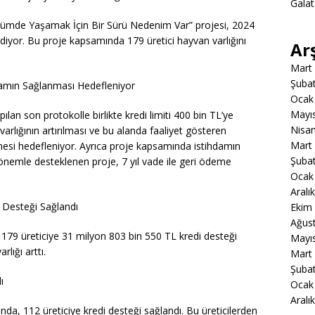
Gala
öyümde Yaşamak İçin Bir Sürü Nedenim Var” projesi, 2024
ediyor. Bu proje kapsamında 179 üretici hayvan varlığını
Ar
Mart
Şuba
damın Sağlanması Hedefleniyor
Ocak
Mayı
ılan son protokolle birlikte kredi limiti 400 bin TL’ye
Nisa
lığının artırılması ve bu alanda faaliyet gösteren
Mart
ülmesi hedefleniyor. Ayrıca proje kapsamında istihdamın
Şuba
nemle desteklenen proje, 7 yıl vade ile geri ödeme
Ocak
Aralı
 Desteği Sağlandı
Ekim
Ağus
 179 üreticiye 31 milyon 803 bin 550 TL kredi desteği
Mayı
lığı arttı.
Mart
Şuba
ı
Ocak
Aralı
ında, 112 üreticiye kredi desteği sağlandı. Bu üreticilerden