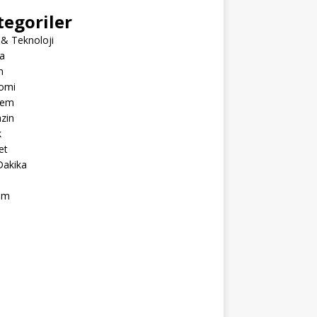
tegoriler
 & Teknoloji
a
m
omi
dem
zin
k
et
Dakika
ım