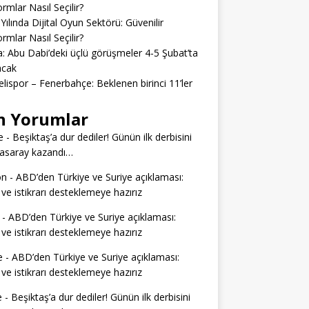
ormlar Nasıl Seçilir?
Yılında Dijital Oyun Sektörü: Güvenilir
ormlar Nasıl Seçilir?
: Abu Dabi’deki üçlü görüşmeler 4-5 Şubat’ta
acak
lispor – Fenerbahçe: Beklenen birinci 11’ler
n Yorumlar
e
-
Beşiktaş’a dur dediler! Günün ilk derbisini
tasaray kazandı…
on
-
ABD’den Türkiye ve Suriye açıklaması:
 ve istikrarı desteklemeye hazırız
-
ABD’den Türkiye ve Suriye açıklaması:
 ve istikrarı desteklemeye hazırız
e
-
ABD’den Türkiye ve Suriye açıklaması:
 ve istikrarı desteklemeye hazırız
e
-
Beşiktaş’a dur dediler! Günün ilk derbisini