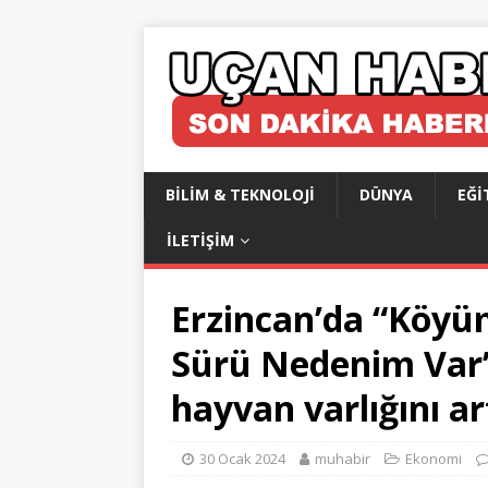
BILIM & TEKNOLOJI
DÜNYA
EĞI
İLETIŞIM
Erzincan’da “Köyü
Sürü Nedenim Var” p
hayvan varlığını ar
30 Ocak 2024
muhabir
Ekonomi