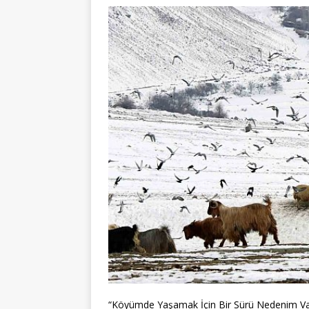
“Köyümde Yaşamak İçin Bir Sürü Nedenim Var” 