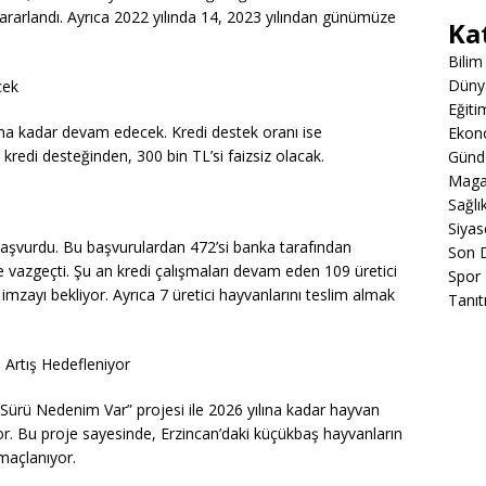
 yararlandı. Ayrıca 2022 yılında 14, 2023 yılından günümüze
Ka
Bilim
Düny
cek
Eğiti
lına kadar devam edecek. Kredi destek oranı ise
Ekon
 kredi desteğinden, 300 bin TL’si faizsiz olacak.
Gün
Maga
Sağlı
Siyas
 başvurdu. Bu başvurulardan 472’si banka tarafından
Son 
yle vazgeçti. Şu an kredi çalışmaları devam eden 109 üretici
Spor
 imzayı bekliyor. Ayrıca 7 üretici hayvanlarını teslim almak
Tanıt
 Artış Hedefleniyor
ürü Nedenim Var” projesi ile 2026 yılına kadar hayvan
yor. Bu proje sayesinde, Erzincan’daki küçükbaş hayvanların
maçlanıyor.