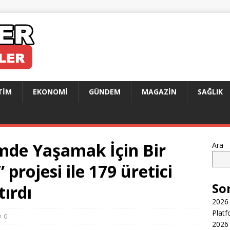
TIM
EKONOMI
GÜNDEM
MAGAZIN
SAĞLIK
mde Yaşamak İçin Bir
Ara
rojesi ile 179 üretici
So
tırdı
2026 
Platf
0
2026 