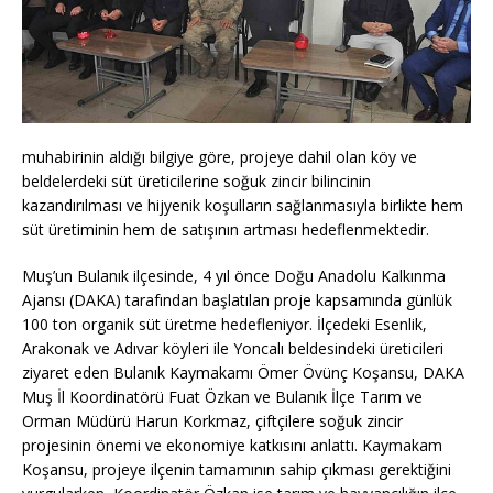
muhabirinin aldığı bilgiye göre, projeye dahil olan köy ve
beldelerdeki süt üreticilerine soğuk zincir bilincinin
kazandırılması ve hijyenik koşulların sağlanmasıyla birlikte hem
süt üretiminin hem de satışının artması hedeflenmektedir.
Muş’un Bulanık ilçesinde, 4 yıl önce Doğu Anadolu Kalkınma
Ajansı (DAKA) tarafından başlatılan proje kapsamında günlük
100 ton organik süt üretme hedefleniyor. İlçedeki Esenlik,
Arakonak ve Adıvar köyleri ile Yoncalı beldesindeki üreticileri
ziyaret eden Bulanık Kaymakamı Ömer Övünç Koşansu, DAKA
Muş İl Koordinatörü Fuat Özkan ve Bulanık İlçe Tarım ve
Orman Müdürü Harun Korkmaz, çiftçilere soğuk zincir
projesinin önemi ve ekonomiye katkısını anlattı. Kaymakam
Koşansu, projeye ilçenin tamamının sahip çıkması gerektiğini