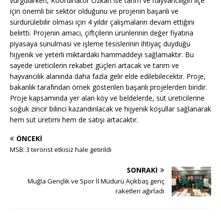
vurgularken, Koordinatör Özkan ise tarım ve hayvancılığın ilçe
için önemli bir sektör olduğunu ve projenin başarılı ve
sürdürülebilir olması için 4 yıldır çalışmaların devam ettiğini
belirtti. Projenin amacı, çiftçilerin ürünlerinin değer fiyatına
piyasaya sunulması ve işleme tesislerinin ihtiyaç duyduğu
hijyenik ve yeterli miktardaki hammaddeyi sağlamaktır. Bu
sayede üreticilerin rekabet güçleri artacak ve tarım ve
hayvancılık alanında daha fazla gelir elde edilebilecektir. Proje,
bakanlık tarafından örnek gösterilen başarılı projelerden biridir.
Proje kapsamında yer alan köy ve beldelerde, süt üreticilerine
soğuk zincir bilinci kazandırılacak ve hijyenik koşullar sağlanarak
hem süt üretimi hem de satışı artacaktır.
ÖNCEKI
MSB: 3 terörist etkisiz hale getirildi
SONRAKI
Muğla Gençlik ve Spor İl Müdürü Açıkbaş genç
raketleri ağırladı