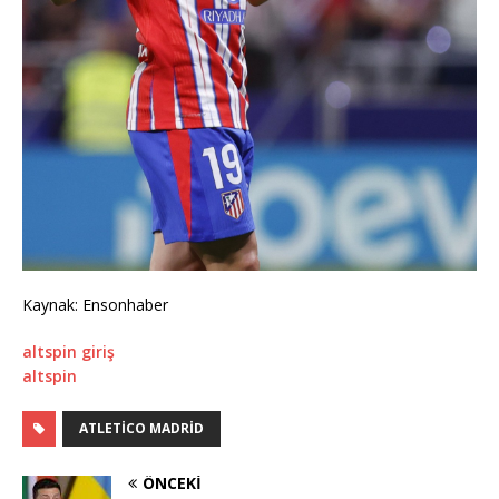
Kaynak: Ensonhaber
altspin giriş
altspin
ATLETICO MADRID
ÖNCEKI