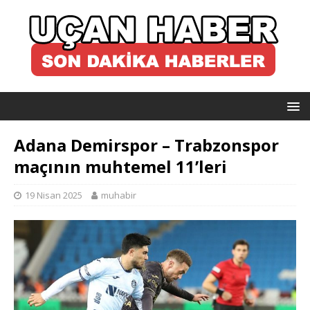
Adana Demirspor – Trabzonspor
maçının muhtemel 11’leri
19 Nisan 2025
muhabir