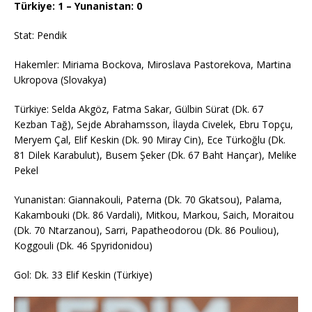
Türkiye: 1 – Yunanistan: 0
Stat: Pendik
Hakemler: Miriama Bockova, Miroslava Pastorekova, Martina
Ukropova (Slovakya)
Türkiye: Selda Akgöz, Fatma Sakar, Gülbin Sürat (Dk. 67
Kezban Tağ), Sejde Abrahamsson, İlayda Civelek, Ebru Topçu,
Meryem Çal, Elif Keskin (Dk. 90 Miray Cin), Ece Türkoğlu (Dk.
81 Dilek Karabulut), Busem Şeker (Dk. 67 Baht Hançar), Melike
Pekel
Yunanistan: Giannakouli, Paterna (Dk. 70 Gkatsou), Palama,
Kakambouki (Dk. 86 Vardali), Mitkou, Markou, Saich, Moraitou
(Dk. 70 Ntarzanou), Sarri, Papatheodorou (Dk. 86 Pouliou),
Koggouli (Dk. 46 Spyridonidou)
Gol: Dk. 33 Elif Keskin (Türkiye)