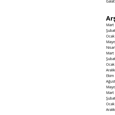
Gala
Ar
Mart
Şuba
Ocak
Mayı
Nisa
Mart
Şuba
Ocak
Aralı
Ekim
Ağus
Mayı
Mart
Şuba
Ocak
Aralı