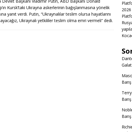
 Devlet Başkanı Vladimir Putin, ABD Başkanı Donald
Platf
’ın Kursk’taki Ukrayna askerlerinin bağışlanmasına yönelik
2026 
ına yanıt verdi. Putin, “Ukraynalılar teslim olursa hayatlarını
Platf
layacağız, Ukraynalı yetkililer teslim olma emri vermeli” dedi.
Rusya
yapıl
Kocae
So
Dant
Gala
Mas
Barış
Terry
Barış
Nobl
Barış
Richi