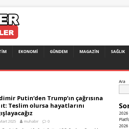
TIM
EKONOMI
GÜNDEM
MAGAZIN
SAĞLIK
Ara
dimir Putin’den Trump’ın çağrısına
So
ıt: Teslim olursa hayatlarını
ışlayacağız
2026 
Platf
Mart 2025
muhabir
0
2026 