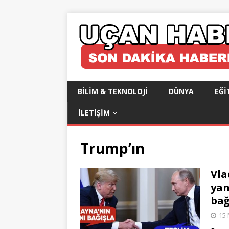
BILIM & TEKNOLOJI
DÜNYA
EĞI
İLETIŞIM
Trump’ın
Vla
yan
bağ
15 