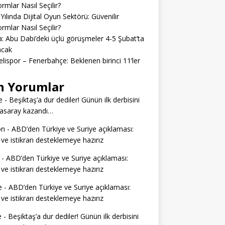
ormlar Nasıl Seçilir?
Yılında Dijital Oyun Sektörü: Güvenilir
ormlar Nasıl Seçilir?
: Abu Dabi’deki üçlü görüşmeler 4-5 Şubat’ta
acak
lispor – Fenerbahçe: Beklenen birinci 11’ler
n Yorumlar
e
-
Beşiktaş’a dur dediler! Günün ilk derbisini
tasaray kazandı…
on
-
ABD’den Türkiye ve Suriye açıklaması:
 ve istikrarı desteklemeye hazırız
-
ABD’den Türkiye ve Suriye açıklaması:
 ve istikrarı desteklemeye hazırız
e
-
ABD’den Türkiye ve Suriye açıklaması:
 ve istikrarı desteklemeye hazırız
e
-
Beşiktaş’a dur dediler! Günün ilk derbisini