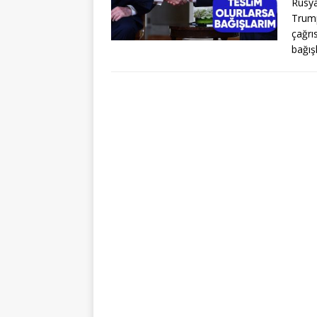
Rusya
Trump
çağrıs
bağış