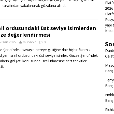
Platf
ri tarafından yakalanarak gözaltına alındı.
2026 
Platf
Rusya
yapıl
ail ordusundaki üst seviye isimlerden
Kocae
ze değerlendirmesi
Nisan 2025
muhabir
0
So
e Şeridi’ndeki savaşın nereye gittiğine dair hiçbir fikrimiz
Dant
 diyen İsrail ordusundaki üst seviye isimler, Gazze Şeridi’ndeki
Gala
ların gidişatı konusunda İsrail idaresine sert tenkitler
Mas
ti.
Barış
Terry
Barış
Nobl
Barış
Richi