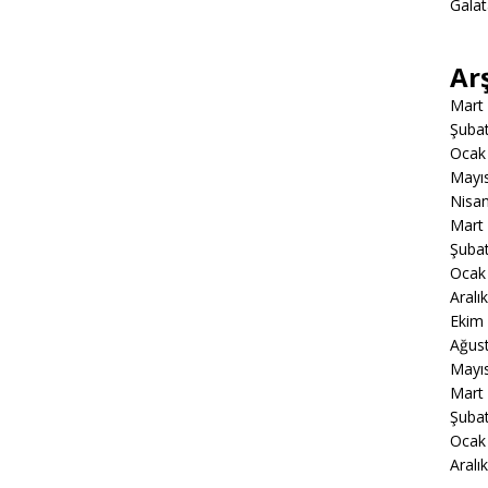
Gala
Ar
Mart
Şuba
Ocak
Mayı
Nisa
Mart
Şuba
Ocak
Aralı
Ekim
Ağus
Mayı
Mart
Şuba
Ocak
Aralı