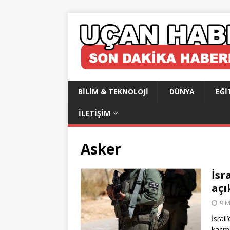
BILIM & TEKNOLOJI
DÜNYA
EĞI
İLETIŞIM
Asker
İsr
açı
9 M
İsrai
kaçma