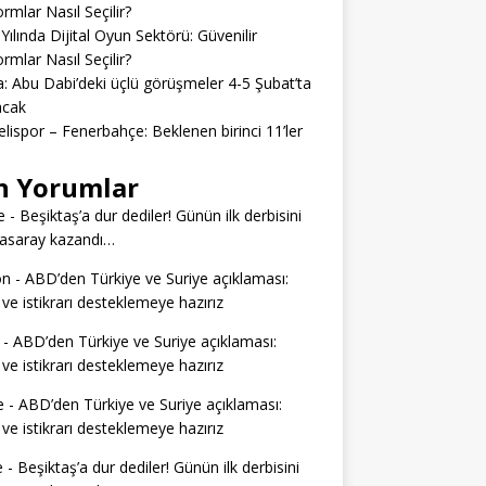
ormlar Nasıl Seçilir?
Yılında Dijital Oyun Sektörü: Güvenilir
ormlar Nasıl Seçilir?
: Abu Dabi’deki üçlü görüşmeler 4-5 Şubat’ta
acak
lispor – Fenerbahçe: Beklenen birinci 11’ler
n Yorumlar
e
-
Beşiktaş’a dur dediler! Günün ilk derbisini
tasaray kazandı…
on
-
ABD’den Türkiye ve Suriye açıklaması:
 ve istikrarı desteklemeye hazırız
-
ABD’den Türkiye ve Suriye açıklaması:
 ve istikrarı desteklemeye hazırız
e
-
ABD’den Türkiye ve Suriye açıklaması:
 ve istikrarı desteklemeye hazırız
e
-
Beşiktaş’a dur dediler! Günün ilk derbisini