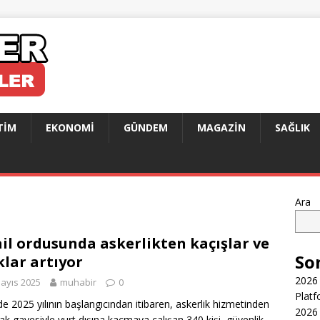
TIM
EKONOMI
GÜNDEM
MAGAZIN
SAĞLIK
Ara
ail ordusunda askerlikten kaçışlar ve
So
klar artıyor
2026 
ayıs 2025
muhabir
0
Platf
l’de 2025 yılının başlangıcından itibaren, askerlik hizmetinden
2026 
k gayesiyle yurt dışına kaçmaya çalışan 340 kişi, güvenlik